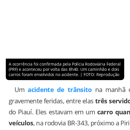
A ocorrência foi confirmada pela Polícia Rodoviária Federal
(PRF) e aconteceu por volta das 8h40. Um caminhão e dois
carros foram envolvidos no acidente. | FOTO: Reprodução
Um
acidente de trânsito
na manhã de
gravemente feridas, entre elas
três servid
do Piauí. Eles estavam em um
carro quan
veículos
, na rodovia BR-343, próximo a Piri