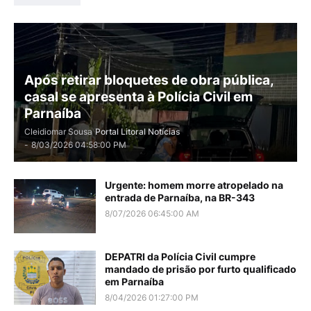
Após retirar bloquetes de obra pública,
casal se apresenta à Polícia Civil em
Parnaíba
Cleidiomar Sousa
Portal Litoral Notícias
-
8/03/2026 04:58:00 PM
Urgente: homem morre atropelado na
entrada de Parnaíba, na BR-343
8/07/2026 06:45:00 AM
DEPATRI da Polícia Civil cumpre
mandado de prisão por furto qualificado
em Parnaíba
8/04/2026 01:27:00 PM