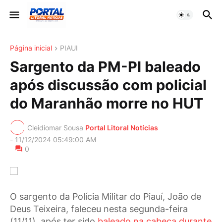
Página inicial
PIAUI
Sargento da PM-PI baleado
após discussão com policial
do Maranhão morre no HUT
Cleidiomar Sousa
Portal Litoral Notícias
-
11/12/2024 05:49:00 AM
0
O sargento da Polícia Militar do Piauí, João de
Deus Teixeira, faleceu nesta segunda-feira
(11/11), após ter sido
baleado na cabeça durante