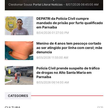
Cleidiomar Sousa
Portal Litoral Notícias
-
8/07/2026 06:45:00 AM
DEPATRI da Polícia Civil cumpre
mandado de prisão por furto qualificado
em Parnaíba
8/04/2026 01:27:00 PM
Menino de 4 anos tem pescoço cortado
ao ser atingido por linha com cerol; mãe
denuncia
8/05/2026 11:55:00 AM
Polícia Civil prende suspeito de tráfico
de drogas no Alto Santa Maria em
Parnaíba
8/05/2026 06:14:00 AM
CATEGORIES
CULTURA
(12)