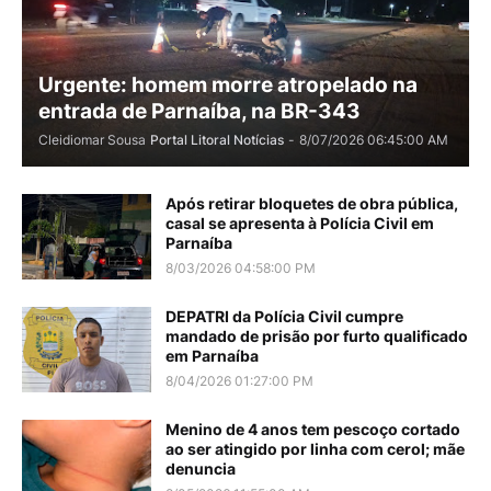
Urgente: homem morre atropelado na
entrada de Parnaíba, na BR-343
Cleidiomar Sousa
Portal Litoral Notícias
-
8/07/2026 06:45:00 AM
Após retirar bloquetes de obra pública,
casal se apresenta à Polícia Civil em
Parnaíba
8/03/2026 04:58:00 PM
DEPATRI da Polícia Civil cumpre
mandado de prisão por furto qualificado
em Parnaíba
8/04/2026 01:27:00 PM
Menino de 4 anos tem pescoço cortado
ao ser atingido por linha com cerol; mãe
denuncia