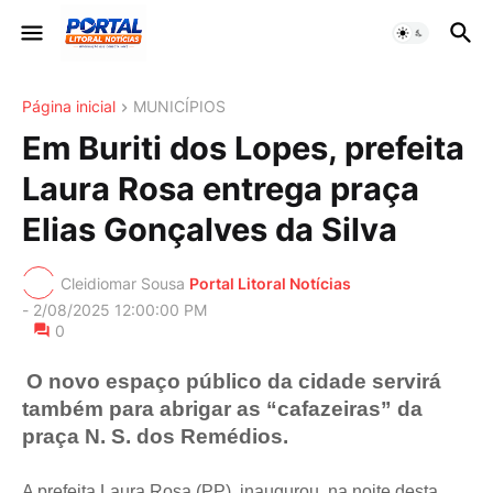
Página inicial
MUNICÍPIOS
Em Buriti dos Lopes, prefeita
Laura Rosa entrega praça
Elias Gonçalves da Silva
Cleidiomar Sousa
Portal Litoral Notícias
-
2/08/2025 12:00:00 PM
0
O novo espaço público da cidade servirá
também para abrigar as “cafazeiras” da
praça N. S. dos Remédios.
A prefeita Laura Rosa (PP), inaugurou, na noite desta