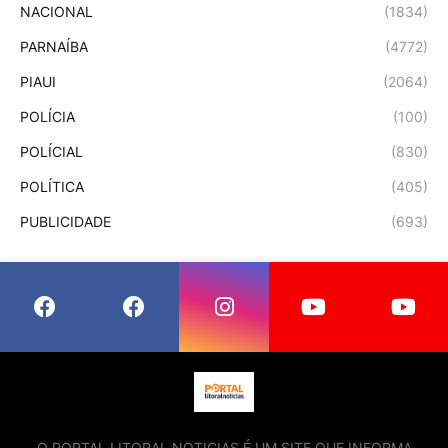
NACIONAL
(1834)
PARNAÍBA
(4772)
PIAUI
(2064)
POLÍCIA
(100)
POLÍCIAL
(830)
POLÍTICA
(405)
PUBLICIDADE
(693)
O PORTAL LITORAL NOTICIAS É UM SITE QUE INFORMA