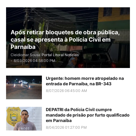
Após retirar bloquetes de obra pública,
casal se apresenta à Polícia Civil em
Parnaíba
Cleidiomar Sousa
Portal Litoral Notícias
-
8/03/2026 04:58:00 PM
Urgente: homem morre atropelado na
entrada de Parnaíba, na BR-343
8/07/2026 06:45:00 AM
DEPATRI da Polícia Civil cumpre
mandado de prisão por furto qualificado
em Parnaíba
8/04/2026 01:27:00 PM