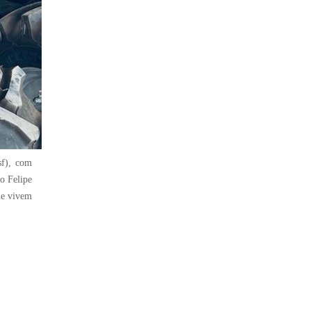
sf), com
o Felipe
ue vivem