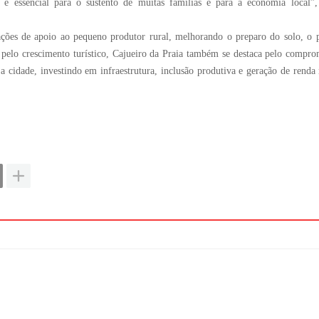
r é essencial para o sustento de muitas famílias e para a economia local”,
ações de apoio ao pequeno produtor rural, melhorando o preparo do solo, o p
 e pelo crescimento turístico, Cajueiro da Praia também se destaca pelo compro
a cidade, investindo em infraestrutura, inclusão produtiva e geração de renda