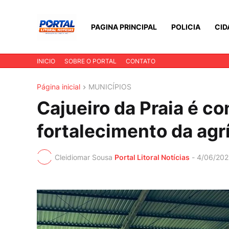
PAGINA PRINCIPAL
POLICIA
CID
INICIO
SOBRE O PORTAL
CONTATO
Página inicial
MUNICÍPIOS
Cajueiro da Praia é c
fortalecimento da agrí
Cleidiomar Sousa
Portal Litoral Notícias
-
4/06/202