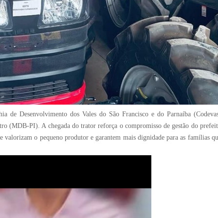
ia de Desenvolvimento dos Vales do São Francisco e do Parnaíba (Codeva
ro (MDB-PI). A chegada do trator reforça o compromisso de gestão do prefeit
ue valorizam o pequeno produtor e garantem mais dignidade para as famílias q