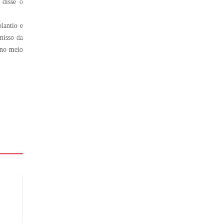
 disse o
lantio e
misso da
 no meio