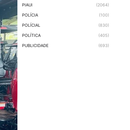
PIAUI
(2064)
POLÍCIA
(100)
POLÍCIAL
(830)
POLÍTICA
(405)
PUBLICIDADE
(693)