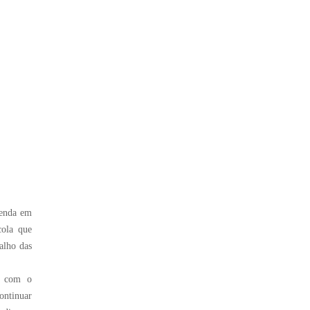
genda em
cola que
balho das
o com o
ontinuar