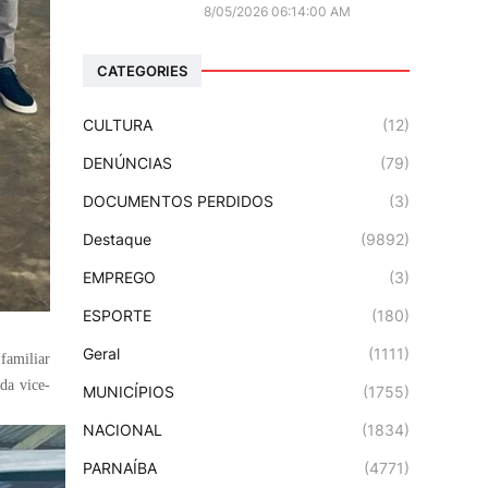
8/05/2026 06:14:00 AM
CATEGORIES
CULTURA
(12)
DENÚNCIAS
(79)
DOCUMENTOS PERDIDOS
(3)
Destaque
(9892)
EMPREGO
(3)
ESPORTE
(180)
Geral
(1111)
familiar
 da vice-
MUNICÍPIOS
(1755)
NACIONAL
(1834)
PARNAÍBA
(4771)