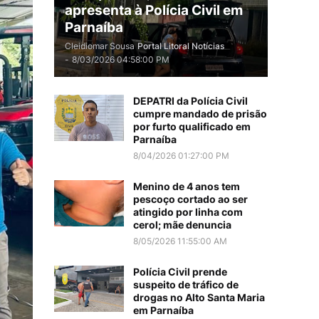
apresenta à Polícia Civil em
Parnaíba
Cleidiomar Sousa
Portal Litoral Notícias
-
8/03/2026 04:58:00 PM
DEPATRI da Polícia Civil
cumpre mandado de prisão
por furto qualificado em
Parnaíba
8/04/2026 01:27:00 PM
Menino de 4 anos tem
pescoço cortado ao ser
atingido por linha com
cerol; mãe denuncia
8/05/2026 11:55:00 AM
Polícia Civil prende
suspeito de tráfico de
drogas no Alto Santa Maria
em Parnaíba