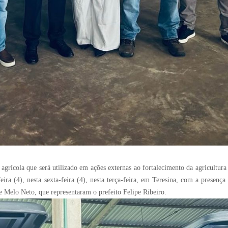
grícola que será utilizado em ações externas ao fortalecimento da agricultura 
ira (4), nesta sexta-feira (4), nesta terça-feira, em Teresina, com a presença
te Melo Neto, que representaram o prefeito Felipe Ribeiro.