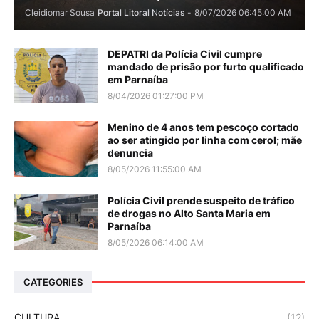
Cleidiomar Sousa
Portal Litoral Notícias
-
8/07/2026 06:45:00 AM
DEPATRI da Polícia Civil cumpre
mandado de prisão por furto qualificado
em Parnaíba
8/04/2026 01:27:00 PM
Menino de 4 anos tem pescoço cortado
ao ser atingido por linha com cerol; mãe
denuncia
8/05/2026 11:55:00 AM
Polícia Civil prende suspeito de tráfico
de drogas no Alto Santa Maria em
Parnaíba
8/05/2026 06:14:00 AM
CATEGORIES
CULTURA
(12)