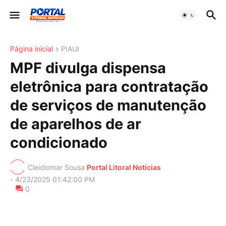
Página inicial
PIAUI
MPF divulga dispensa
eletrônica para contratação
de serviços de manutenção
de aparelhos de ar
condicionado
Cleidiomar Sousa
Portal Litoral Notícias
-
4/23/2025 01:42:00 PM
0