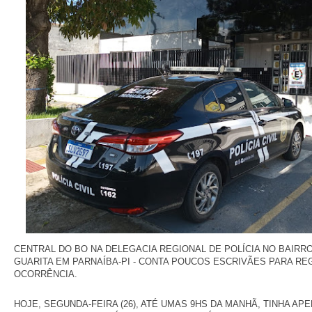
CENTRAL DO BO NA DELEGACIA REGIONAL DE POLÍCIA NO BAIRR
GUARITA EM PARNAÍBA-PI - CONTA POUCOS ESCRIVÃES PARA RE
OCORRÊNCIA.
HOJE, SEGUNDA-FEIRA (26), ATÉ UMAS 9HS DA MANHÃ, TINHA A