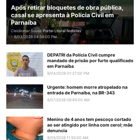
Após retirar bloquetes de obra pública,
casal se apresenta à Polícia Civil em
Parnaíba
Cleidiomar Sousa
Portal Litoral Notícias
-
8/03/2026 04:58:00 PM
DEPATRI da Polícia Civil cumpre
mandado de prisão por furto qualificado
em Parnaíba
8/04/2026 01:27:00 PM
Urgente: homem morre atropelado na
entrada de Parnaíba, na BR-343
8/07/2026 06:45:00 AM
Menino de 4 anos tem pescoço cortado
ao ser atingido por linha com cerol; mãe
denuncia
8/05/2026 11:55:00 AM