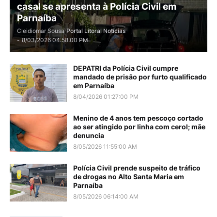
casal se apresenta à Polícia Civil em
Parnaíba
Cleidiomar Sousa
Portal Litoral Notícias
-
8/03/2026 04:58:00 PM
DEPATRI da Polícia Civil cumpre
mandado de prisão por furto qualificado
em Parnaíba
8/04/2026 01:27:00 PM
Menino de 4 anos tem pescoço cortado
ao ser atingido por linha com cerol; mãe
denuncia
8/05/2026 11:55:00 AM
Polícia Civil prende suspeito de tráfico
de drogas no Alto Santa Maria em
Parnaíba
8/05/2026 06:14:00 AM