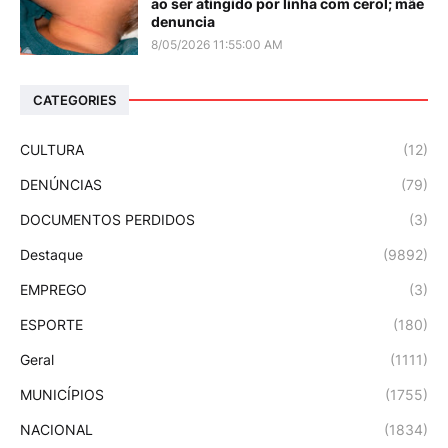
ao ser atingido por linha com cerol; mãe
denuncia
8/05/2026 11:55:00 AM
CATEGORIES
CULTURA
(12)
DENÚNCIAS
(79)
DOCUMENTOS PERDIDOS
(3)
Destaque
(9892)
EMPREGO
(3)
ESPORTE
(180)
Geral
(1111)
MUNICÍPIOS
(1755)
NACIONAL
(1834)