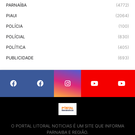
PARNAÍBA
(4772)
PIAUI
(2064)
POLÍCIA
(100)
POLÍCIAL
(830)
POLÍTICA
(405)
PUBLICIDADE
(693)
O PORTAL LITORAL NOTICIAS É UM SITE QUE INFORMA
PARNAIBA E REGIÃO.