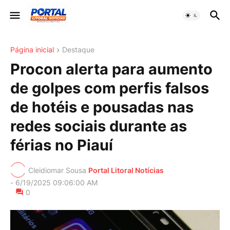
Página inicial
Destaque
Procon alerta para aumento
de golpes com perfis falsos
de hotéis e pousadas nas
redes sociais durante as
férias no Piauí
Cleidiomar Sousa
Portal Litoral Notícias
-
6/19/2025 09:06:00 AM
0