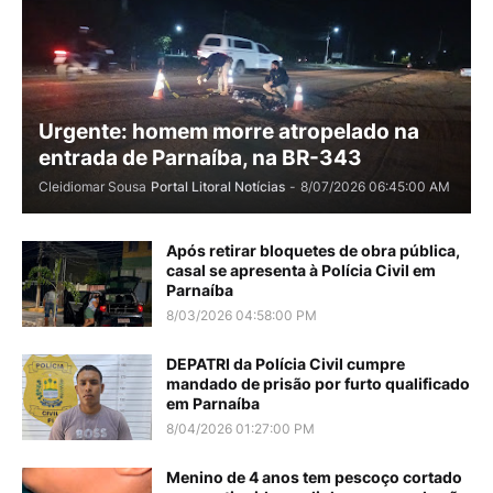
Urgente: homem morre atropelado na
entrada de Parnaíba, na BR-343
Cleidiomar Sousa
Portal Litoral Notícias
-
8/07/2026 06:45:00 AM
Após retirar bloquetes de obra pública,
casal se apresenta à Polícia Civil em
Parnaíba
8/03/2026 04:58:00 PM
DEPATRI da Polícia Civil cumpre
mandado de prisão por furto qualificado
em Parnaíba
8/04/2026 01:27:00 PM
Menino de 4 anos tem pescoço cortado