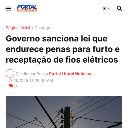
Página inicial
Destaque
Governo sanciona lei que
endurece penas para furto e
receptação de fios elétricos
Cleidiomar Sousa
Portal Litoral Notícias
-
7/29/2025 11:28:00 AM
0