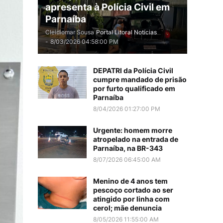
apresenta à Polícia Civil em
Parnaíba
Cleidiomar Sousa
Portal Litoral Notícias
-
8/03/2026 04:58:00 PM
DEPATRI da Polícia Civil
cumpre mandado de prisão
por furto qualificado em
Parnaíba
8/04/2026 01:27:00 PM
Urgente: homem morre
atropelado na entrada de
Parnaíba, na BR-343
8/07/2026 06:45:00 AM
Menino de 4 anos tem
pescoço cortado ao ser
atingido por linha com
cerol; mãe denuncia
8/05/2026 11:55:00 AM