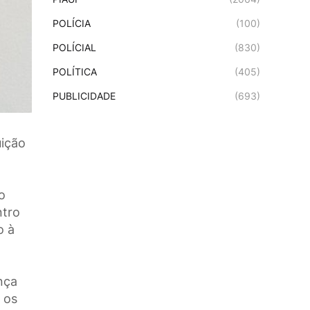
POLÍCIA
(100)
POLÍCIAL
(830)
POLÍTICA
(405)
PUBLICIDADE
(693)
uição
o
ntro
o à
nça
 os