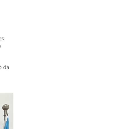
es
a
o da