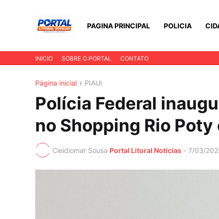
PAGINA PRINCIPAL
POLICIA
CID
INICIO
SOBRE O PORTAL
CONTATO
Página inicial
PIAUI
Polícia Federal inaug
no Shopping Rio Poty
Cleidiomar Sousa
Portal Litoral Notícias
-
7/03/202