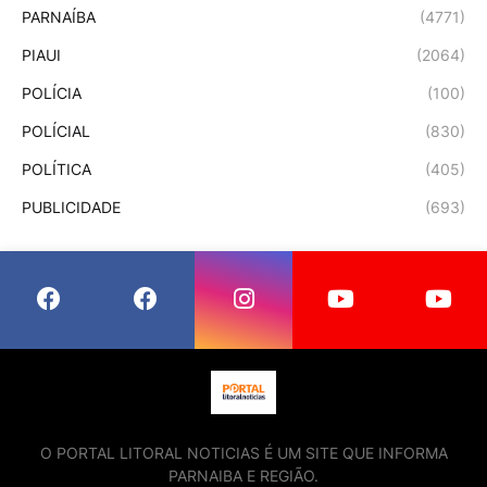
PARNAÍBA
(4771)
PIAUI
(2064)
POLÍCIA
(100)
POLÍCIAL
(830)
POLÍTICA
(405)
PUBLICIDADE
(693)
O PORTAL LITORAL NOTICIAS É UM SITE QUE INFORMA
PARNAIBA E REGIÃO.