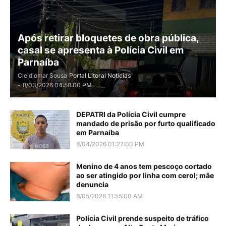
Após retirar bloquetes de obra pública,
casal se apresenta à Polícia Civil em
Parnaíba
Cleidiomar Sousa
Portal Litoral Notícias
-
8/03/2026 04:58:00 PM
DEPATRI da Polícia Civil cumpre
mandado de prisão por furto qualificado
em Parnaíba
8/04/2026 01:27:00 PM
Menino de 4 anos tem pescoço cortado
ao ser atingido por linha com cerol; mãe
denuncia
8/05/2026 11:55:00 AM
Polícia Civil prende suspeito de tráfico