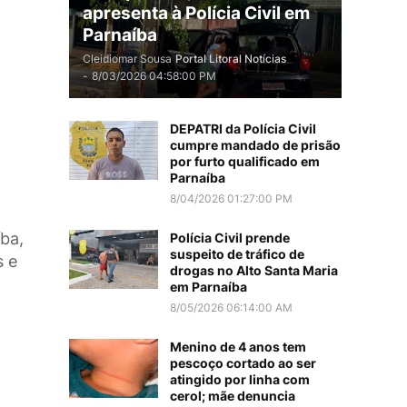
apresenta à Polícia Civil em
Parnaíba
Cleidiomar Sousa
Portal Litoral Notícias
-
8/03/2026 04:58:00 PM
DEPATRI da Polícia Civil
cumpre mandado de prisão
por furto qualificado em
Parnaíba
8/04/2026 01:27:00 PM
ba,
Polícia Civil prende
suspeito de tráfico de
s e
drogas no Alto Santa Maria
em Parnaíba
8/05/2026 06:14:00 AM
Menino de 4 anos tem
pescoço cortado ao ser
atingido por linha com
cerol; mãe denuncia