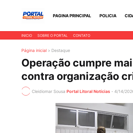
PAGINA PRINCIPAL
POLICIA
CID
INICIO
SOBRE O PORTAL
CONTATO
Página inicial
Destaque
Operação cumpre mais
contra organização cri
Cleidiomar Sousa
Portal Litoral Notícias
-
4/14/202