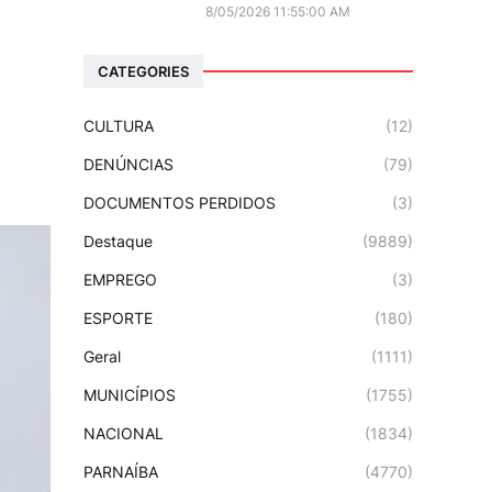
8/05/2026 11:55:00 AM
CATEGORIES
CULTURA
(12)
DENÚNCIAS
(79)
DOCUMENTOS PERDIDOS
(3)
Destaque
(9889)
EMPREGO
(3)
ESPORTE
(180)
Geral
(1111)
MUNICÍPIOS
(1755)
NACIONAL
(1834)
PARNAÍBA
(4770)