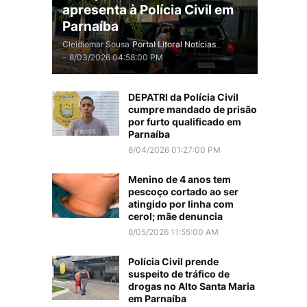
apresenta à Polícia Civil em
Parnaíba
Cleidiomar Sousa
Portal Litoral Notícias
-
8/03/2026 04:58:00 PM
DEPATRI da Polícia Civil
cumpre mandado de prisão
por furto qualificado em
Parnaíba
8/04/2026 01:27:00 PM
Menino de 4 anos tem
pescoço cortado ao ser
atingido por linha com
cerol; mãe denuncia
8/05/2026 11:55:00 AM
Polícia Civil prende
suspeito de tráfico de
drogas no Alto Santa Maria
em Parnaíba