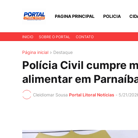
PAGINA PRINCIPAL
POLICIA
CID
INICIO
SOBRE O PORTAL
CONTATO
Página inicial
Destaque
Polícia Civil cumpre 
alimentar em Parnaíba
Cleidiomar Sousa
Portal Litoral Notícias
-
5/21/202