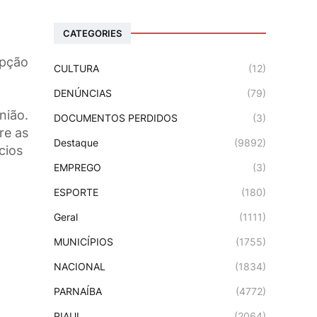
CATEGORIES
upção
CULTURA
(12)
DENÚNCIAS
(79)
nião.
DOCUMENTOS PERDIDOS
(3)
re as
Destaque
(9892)
cios
EMPREGO
(3)
ESPORTE
(180)
Geral
(1111)
MUNICÍPIOS
(1755)
NACIONAL
(1834)
PARNAÍBA
(4772)
PIAUI
(2064)