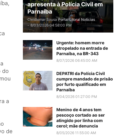
íba,
apresenta à Polícia Civil em
Parnaíba
.
Cleidiomar Sousa
Portal Litoral Notícias
-
8/03/2026 04:58:00 PM
ca
Urgente: homem morre
atropelado na entrada de
Parnaíba, na BR-343
8/07/2026 06:45:00 AM
ma
o do
DEPATRI da Polícia Civil
irmou
cumpre mandado de prisão
por furto qualificado em
Parnaíba
8/04/2026 01:27:00 PM
ra a
Menino de 4 anos tem
pescoço cortado ao ser
atingido por linha com
ão
cerol; mãe denuncia
vo de
8/05/2026 11:55:00 AM