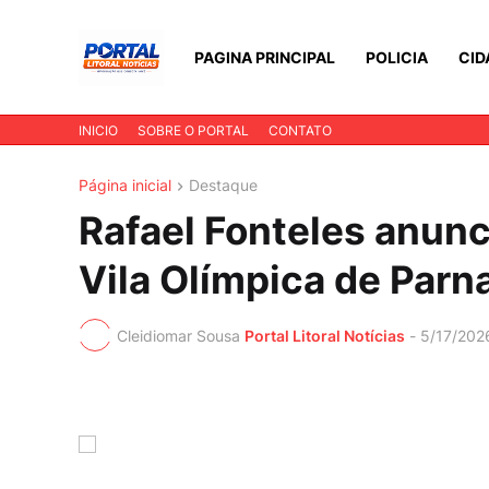
PAGINA PRINCIPAL
POLICIA
CID
INICIO
SOBRE O PORTAL
CONTATO
Página inicial
Destaque
Rafael Fonteles anunc
Vila Olímpica de Parn
Cleidiomar Sousa
Portal Litoral Notícias
-
5/17/202