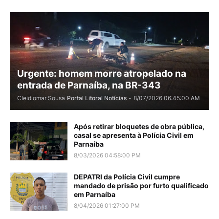
Urgente: homem morre atropelado na
entrada de Parnaíba, na BR-343
Cleidiomar Sousa
Portal Litoral Notícias
-
8/07/2026 06:45:00 AM
Após retirar bloquetes de obra pública,
casal se apresenta à Polícia Civil em
Parnaíba
8/03/2026 04:58:00 PM
DEPATRI da Polícia Civil cumpre
mandado de prisão por furto qualificado
em Parnaíba
8/04/2026 01:27:00 PM