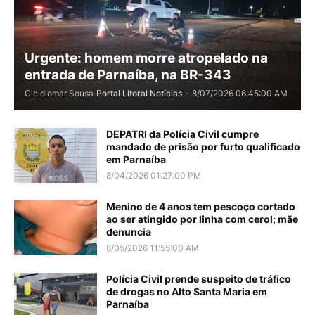
Urgente: homem morre atropelado na
entrada de Parnaíba, na BR-343
Cleidiomar Sousa
Portal Litoral Notícias
-
8/07/2026 06:45:00 AM
DEPATRI da Polícia Civil cumpre
mandado de prisão por furto qualificado
em Parnaíba
8/04/2026 01:27:00 PM
Menino de 4 anos tem pescoço cortado
ao ser atingido por linha com cerol; mãe
denuncia
8/05/2026 11:55:00 AM
Polícia Civil prende suspeito de tráfico
de drogas no Alto Santa Maria em
Parnaíba