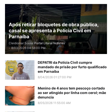
Após retirar bloquetes de obra pública,
casal se apresenta à Polícia Civil em
Parnaíba
Cleidiomar Sousa
Portal Litoral Notícias
-
8/03/2026 04:58:00 PM
DEPATRI da Polícia Civil cumpre
mandado de prisão por furto qualificado
em Parnaíba
8/04/2026 01:27:00 PM
Menino de 4 anos tem pescoço cortado
ao ser atingido por linha com cerol; mãe
denuncia
8/05/2026 11:55:00 AM