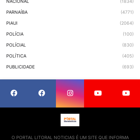
NACIONAL
(1834)
PARNAÍBA
(4771)
PIAUI
(2064)
POLÍCIA
(100)
POLÍCIAL
(830)
POLÍTICA
(405)
PUBLICIDADE
(693)
O PORTAL LITORAL NOTICIAS É UM SITE QUE INFORMA