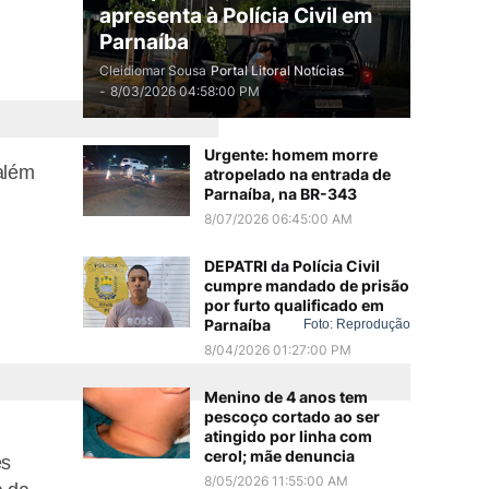
apresenta à Polícia Civil em
Parnaíba
Foto: Reprodução
Cleidiomar Sousa
Portal Litoral Notícias
-
8/03/2026 04:58:00 PM
Urgente: homem morre
além
atropelado na entrada de
Parnaíba, na BR-343
8/07/2026 06:45:00 AM
DEPATRI da Polícia Civil
cumpre mandado de prisão
por furto qualificado em
Parnaíba
Foto: Reprodução
8/04/2026 01:27:00 PM
Menino de 4 anos tem
pescoço cortado ao ser
atingido por linha com
cerol; mãe denuncia
es
8/05/2026 11:55:00 AM