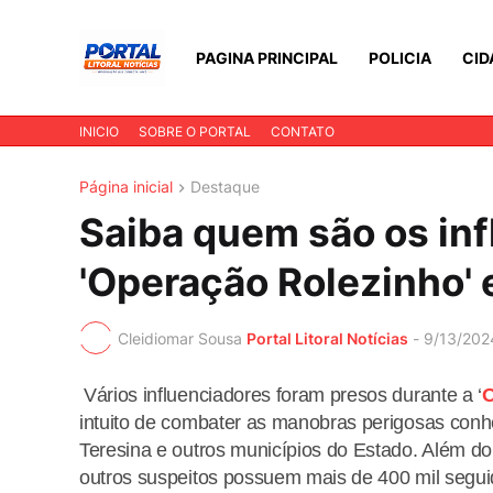
PAGINA PRINCIPAL
POLICIA
CID
INICIO
SOBRE O PORTAL
CONTATO
Página inicial
Destaque
Saiba quem são os in
'Operação Rolezinho'
Cleidiomar Sousa
Portal Litoral Notícias
-
9/13/202
Vários influenciadores foram presos durante a ‘
O
intuito de combater as manobras perigosas conh
Teresina e outros municípios do Estado. Além do
outros suspeitos possuem mais de 400 mil segui