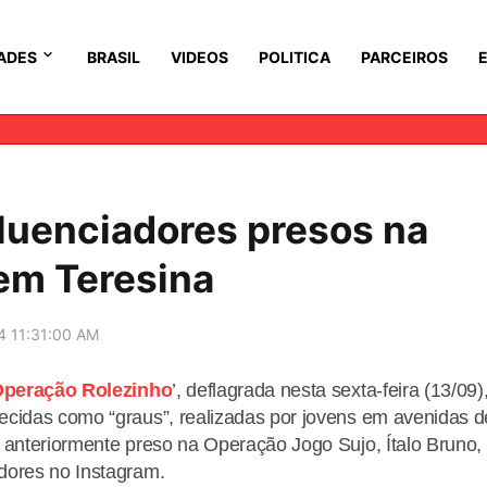
ADES
BRASIL
VIDEOS
POLITICA
PARCEIROS
fluenciadores presos na
 em Teresina
4 11:31:00 AM
peração Rolezinho
’, deflagrada nesta sexta-feira (13/09)
ecidas como “graus”, realizadas por jovens em avenidas d
 anteriormente preso na Operação Jogo Sujo, Ítalo Bruno,
dores no Instagram.