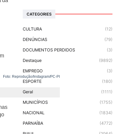
a da
CATEGORIES
CULTURA
(12)
DENÚNCIAS
(79)
DOCUMENTOS PERDIDOS
(3)
em
Destaque
(9892)
EMPREGO
(3)
Foto: Reprodução/Instagram/PC-PI
ESPORTE
(180)
Geral
(1111)
MUNICÍPIOS
(1755)
 nas
NACIONAL
(1834)
go
PARNAÍBA
(4772)
PIAUI
(2064)