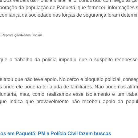
ndos verbais da Polícia Militar e foi conduzido com segurança
laboração da população de Paquetá, que forneceu informações
confiança da sociedade nas forças de segurança foram determ
: Reprodução/Redes Sociais
que o trabalho da polícia impediu que o suspeito recebesse
relatou que não teve apoio. No cerco e bloqueio policial, cons
is onde ele poderia ter ajuda de familiares. Não podemos afir
luntária, mas, como realizamos esse isolamento e um traba
 que indica que provavelmente não recebeu apoio da popul
dos em Paquetá; PM e Polícia Civil fazem buscas