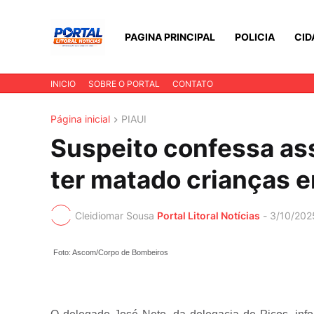
PAGINA PRINCIPAL
POLICIA
CID
INICIO
SOBRE O PORTAL
CONTATO
Página inicial
PIAUI
Suspeito confessa as
ter matado crianças 
Cleidiomar Sousa
Portal Litoral Notícias
-
3/10/202
Foto: Ascom/Corpo de Bombeiros