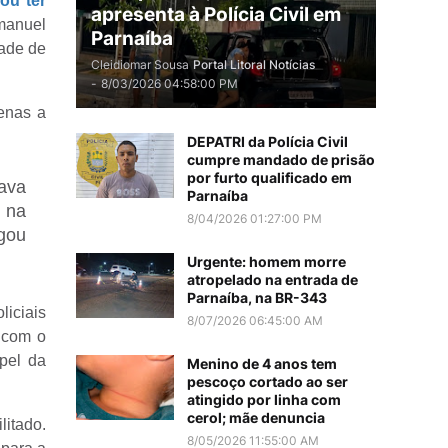
ou ter
apresenta à Polícia Civil em
Emanuel
Parnaíba
dade de
Cleidiomar Sousa
Portal Litoral Notícias
-
8/03/2026 04:58:00 PM
penas a
DEPATRI da Polícia Civil
cumpre mandado de prisão
por furto qualificado em
rava
Parnaíba
 na
8/04/2026 01:27:00 PM
egou
Urgente: homem morre
atropelado na entrada de
Parnaíba, na BR-343
iciais
8/07/2026 06:45:00 AM
o com o
apel da
Menino de 4 anos tem
pescoço cortado ao ser
atingido por linha com
cerol; mãe denuncia
litado.
8/05/2026 11:55:00 AM