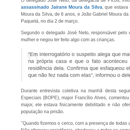
O delegado José Neto, da delegacia de Picos, inf
assassinado Jairane Moura da Silva
, que estava 
Moura da Silva, de 6 anos, e João Gabriel Moura da
Paquetá, no dia 2 de março.
Segundo o delegado José Neto, responsável pelo ca
mulher e negou ter feito algo com as crianças.
"Em interrogatório o suspeito alega que m
na própria casa e que o fato aconteceu
residência dela. Confirma que esfaqueou e
que não fez nada com elas", informou o del
Durante entrevista coletiva na manhã desta segu
Especiais (BOPE), major Francílio Alves, comentou
major, ele estava fisicamente debilitado e não ofe
população na prisão.
"Quando fizemos o cerco, com a presença de todas as