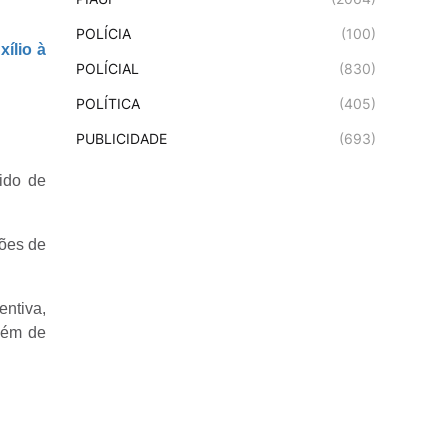
POLÍCIA
(100)
ílio à
POLÍCIAL
(830)
POLÍTICA
(405)
PUBLICIDADE
(693)
rido de
tões de
entiva,
além de