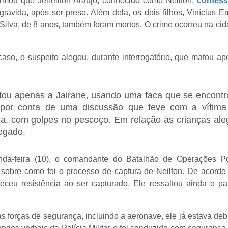
ormou que Jeneilton Araújo, conhecido como Neilton,
confess
grávida, após ser preso. Além dela, os dois filhos, Vinícius 
 Silva, de 8 anos, também foram mortos. O crime ocorreu na ci
so, o suspeito alegou, durante interrogatório, que matou a
atou apenas a Jairane, usando uma faca que se encont
 por conta de uma discussão que teve com a vítima
la, com golpes no pescoço. Em relação às crianças al
egado.
nda-feira (10), o comandante do Batalhão de Operações Pol
 sobre como foi o processo de captura de Neilton. De acord
receu resistência ao ser capturado. Ele ressaltou ainda o p
 forças de segurança, incluindo a aeronave, ele já estava debi