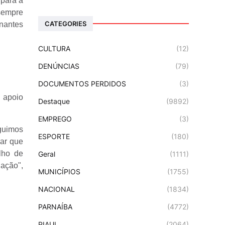
 para a
 sempre
CATEGORIES
inantes
CULTURA
(12)
DENÚNCIAS
(79)
DOCUMENTOS PERDIDOS
(3)
 apoio
Destaque
(9892)
EMPREGO
(3)
eguimos
ESPORTE
(180)
mar que
lho de
Geral
(1111)
ação",
MUNICÍPIOS
(1755)
NACIONAL
(1834)
PARNAÍBA
(4772)
PIAUI
(2064)