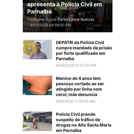
apresenta à Polícia Civil em
Parnaíba
Cleidiomar Sousa
Portal Litoral Notícias
-
8/03/2026 04:58:00 PM
DEPATRI da Polícia Civil
cumpre mandado de prisão
por furto qualificado em
Parnaíba
8/04/2026 01:27:00 PM
Menino de 4 anos tem
pescoço cortado ao ser
atingido por linha com
cerol; mãe denuncia
8/05/2026 11:55:00 AM
Polícia Civil prende
suspeito de tráfico de
drogas no Alto Santa Maria
em Parnaíba