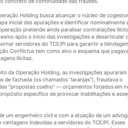
o concreto de continuidade das fraudes.
eração Holding busca alcançar o núcleo de cogestor
a inicial das apurações e identificar nominalmente 
peração pretende ainda paralisar contratações ilícit
mo após o início das investigações e desarticular 
bornar servidores do TCE/PI para garantir a blindage
ração Conflictus tem como alvo o esquema que pagav
gens ilícitas.
to da Operação Holding, as investigações apuraram
 de fachada (os chamados "laranjas"), fraudava o
o das "propostas coelho" — orçamentos forjados em 
propósito específico de provocar inabilitações e asse
e um engenheiro civil e com a atuação de um advog
vantagens indevidas a servidores do TCE/PI. Esses