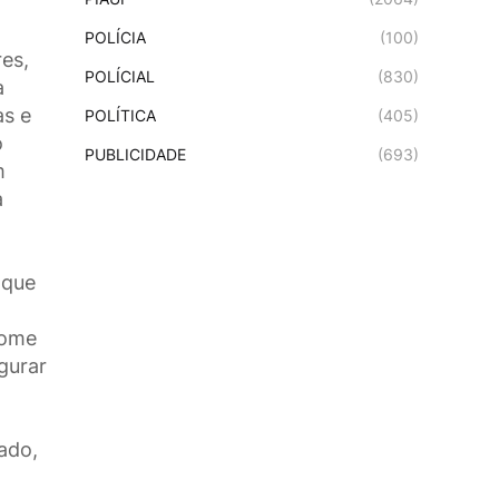
POLÍCIA
(100)
es,
POLÍCIAL
(830)
a
as e
POLÍTICA
(405)
o
PUBLICIDADE
(693)
m
a
 que
nome
gurar
ado,