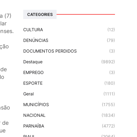
CATEGORIES
a (7)
lar
CULTURA
(12)
enses.
DENÚNCIAS
(79)
ação
DOCUMENTOS PERDIDOS
(3)
Destaque
(9892)
 de
EMPREGO
(3)
lo
ESPORTE
(180)
Geral
(1111)
MUNICÍPIOS
(1755)
nsão
NACIONAL
(1834)
r de
PARNAÍBA
(4772)
que
PIAUI
(2064)