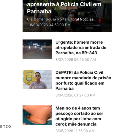
apresenta à Polícia Civil em
Parnaíba
Cleidiomar Sousa
Portal Litoral Notícias
-
8/03/2026 04:58:00 PM
Urgente: homem morre
atropelado na entrada de
Parnaíba, na BR-343
8/07/2026 06:45:00 AM
DEPATRI da Polícia Civil
cumpre mandado de prisão
por furto qualificado em
Parnaíba
8/04/2026 01:27:00 PM
Menino de 4 anos tem
pescoço cortado ao ser
atingido por linha com
cerol; mãe denuncia
menos
8/05/2026 11:55:00 AM