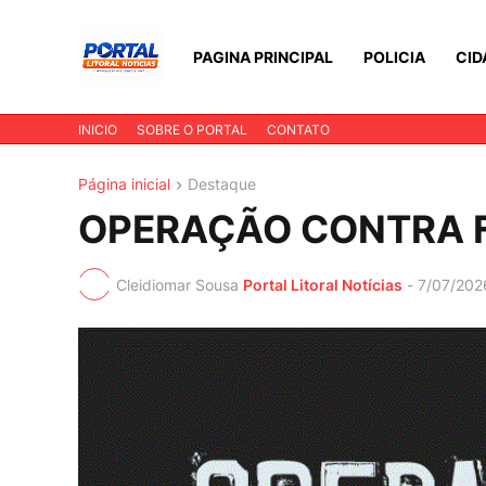
PAGINA PRINCIPAL
POLICIA
CID
INICIO
SOBRE O PORTAL
CONTATO
Página inicial
Destaque
OPERAÇÃO CONTRA 
Cleidiomar Sousa
Portal Litoral Notícias
-
7/07/202