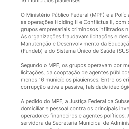
16 municípios piauienses
O Ministério Público Federal (MPF) e a Políc
as operações Holding II e Conflictus II, com
grupos empresariais criminosos infiltrados n
As organizações fraudavam licitações e des
Manutenção e Desenvolvimento da Educação 
(Fundeb) e do Sistema Único de Saúde (SUS
Segundo o MPF, os grupos operavam por me
licitações, da cooptação de agentes público
menos 16 municípios piauienses. Entre os cri
corrupção ativa e passiva, falsidade ideológi
A pedido do MPF, a Justiça Federal da Subs
domiciliar e pessoal contra os principais in
operadores financeiros e agentes políticos
servidora da Secretaria Municipal de Admini