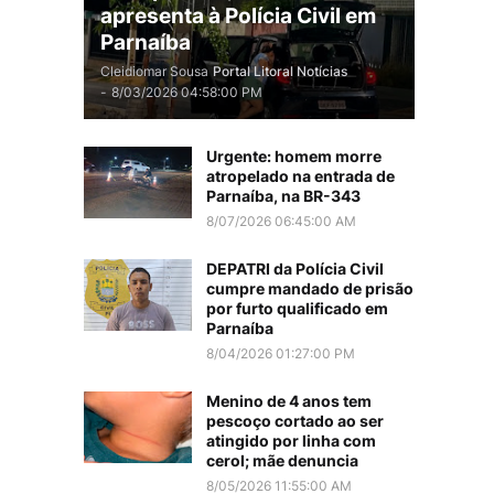
apresenta à Polícia Civil em
Parnaíba
Cleidiomar Sousa
Portal Litoral Notícias
-
8/03/2026 04:58:00 PM
Urgente: homem morre
atropelado na entrada de
Parnaíba, na BR-343
8/07/2026 06:45:00 AM
DEPATRI da Polícia Civil
cumpre mandado de prisão
por furto qualificado em
Parnaíba
8/04/2026 01:27:00 PM
Menino de 4 anos tem
pescoço cortado ao ser
atingido por linha com
cerol; mãe denuncia
8/05/2026 11:55:00 AM