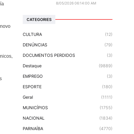
8/05/2026 06:14:00 AM
ía
CATEGORIES
 novo
CULTURA
(12)
DENÚNCIAS
(79)
DOCUMENTOS PERDIDOS
(3)
nicos,
Destaque
(9889)
EMPREGO
(3)
s
ESPORTE
(180)
Geral
(1111)
MUNICÍPIOS
(1755)
NACIONAL
(1834)
PARNAÍBA
(4770)