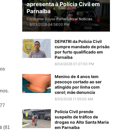
apresenta à Polícia Civil em
Parnaíba
Cleidiomar Sousa
Portal Litoral Notícias
-
8/03/2026 04:58:00 PM
DEPATRI da Polícia Civil
cumpre mandado de prisão
por furto qualificado em
Parnaíba
8/04/2026 01:27:00 PM
dos
Menino de 4 anos tem
pescoço cortado ao ser
atingido por linha com
nos.
cerol; mãe denuncia
8/05/2026 11:55:00 AM
(77
Polícia Civil prende
suspeito de tráfico de
drogas no Alto Santa Maria
i (81
em Parnaíba