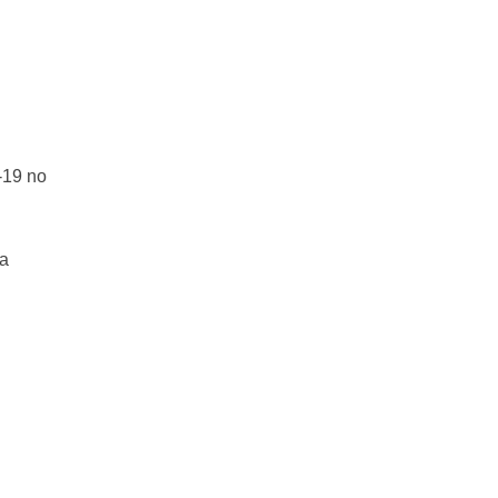
-19 no
ha
.