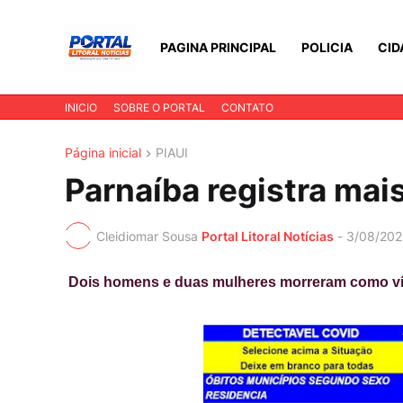
PAGINA PRINCIPAL
POLICIA
CID
INICIO
SOBRE O PORTAL
CONTATO
Página inicial
PIAUI
Parnaíba registra mai
Cleidiomar Sousa
Portal Litoral Notícias
-
3/08/202
Dois homens e duas mulheres morreram como ví