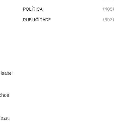
POLÍTICA
(405)
PUBLICIDADE
(693)
 Isabel
echos
leza,