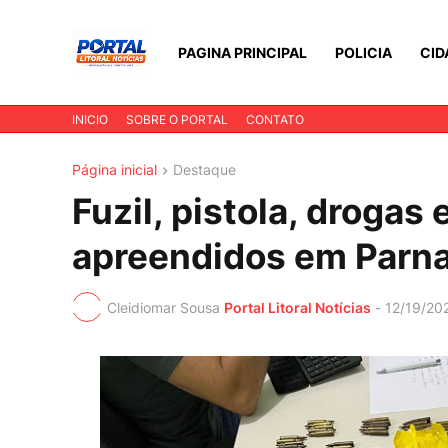
PAGINA PRINCIPAL
POLICIA
CID
INICIO
SOBRE O PORTAL
CONTATO
Página inicial
Destaque
Fuzil, pistola, drogas
apreendidos em Parn
Cleidiomar Sousa
Portal Litoral Notícias
-
12/19/20