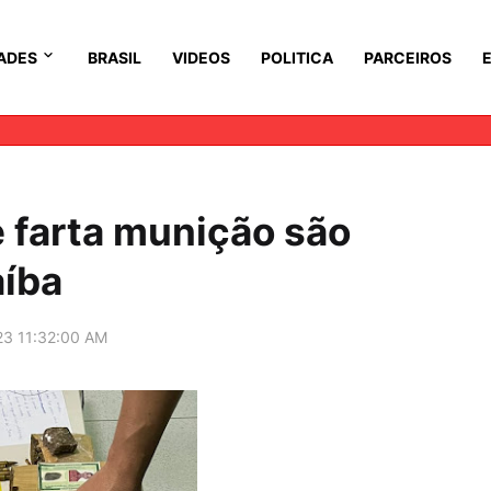
ADES
BRASIL
VIDEOS
POLITICA
PARCEIROS
 e farta munição são
aíba
23 11:32:00 AM